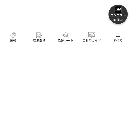
コンテスト
開催中
速報
経済指標
為替レート
ご利用ガイド
すべて
MENU
HOME
FXとトレードを学ぶ
FX用語集
陽線
リアル口座開設
デモ口座開設
Trading Tools
ログイン
About Us
Platforms