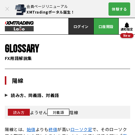
会員ページリニューアル
体験する
XMTradingポータル誕生！
ログイン
口座開設
通知設定
New
GLOSSARY
FX用語解説集
陽線
読み方、同義語、対義語
ようせん
陰線
読み方
対義語
陽線とは、
始値
よりも
終値
が高い
ローソク足
で、そのローソク