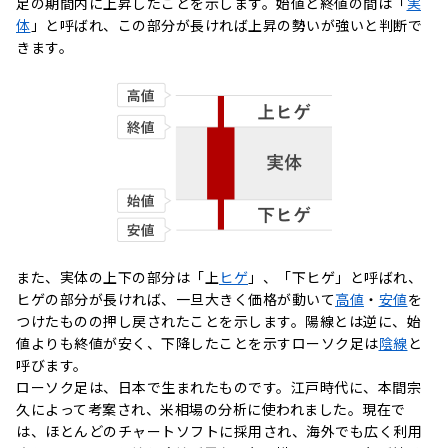
足の期間内に上昇したことを示します。始値と終値の間は「
実
体
」と呼ばれ、この部分が長ければ上昇の勢いが強いと判断で
きます。
また、実体の上下の部分は「上
ヒゲ
」、「下ヒゲ」と呼ばれ、
ヒゲの部分が長ければ、一旦大きく価格が動いて
高値
・
安値
を
つけたものの押し戻されたことを示します。陽線とは逆に、始
値よりも終値が安く、下降したことを示すローソク足は
陰線
と
呼びます。
ローソク足は、日本で生まれたものです。江戸時代に、本間宗
久によって考案され、米相場の分析に使われました。現在で
は、ほとんどのチャートソフトに採用され、海外でも広く利用