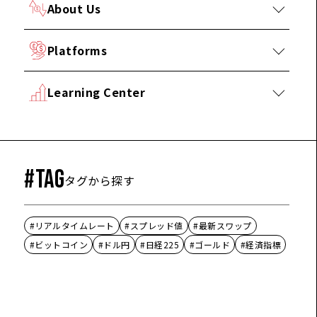
About Us
Platforms
Learning Center
#TAG
タグから探す
#リアルタイムレート
#スプレッド値
#最新スワップ
#ビットコイン
#ドル円
#日経225
#ゴールド
#経済指標