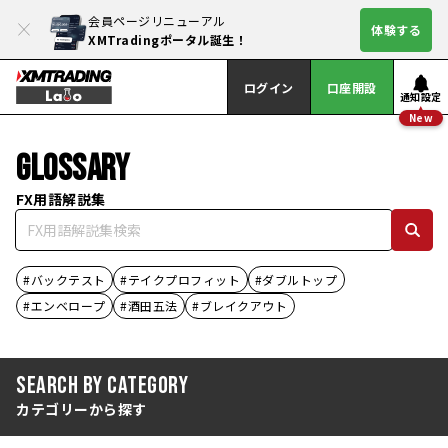
会員ページリニューアル
体験する
XMTradingポータル誕生！
ログイン
口座開設
通知設定
New
GLOSSARY
FX用語解説集
#バックテスト
#テイクプロフィット
#ダブルトップ
#エンベロープ
#酒田五法
#ブレイクアウト
Search by Category
カテゴリーから探す