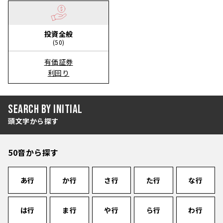
投資全般
(50)
有価証券
利回り
Search by Initial
頭文字から探す
50音から探す
あ行
か行
さ行
た行
な行
は行
ま行
や行
ら行
わ行