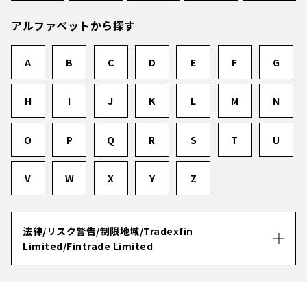
アルファベットから探す
A
B
C
D
E
F
G
H
I
J
K
L
M
N
O
P
Q
R
S
T
U
V
W
X
Y
Z
法律/リスク警告/制限地域/Tradexfin
Limited/Fintrade Limited