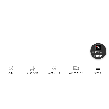
コンテスト
開催中
速報
経済指標
為替レート
ご利用ガイド
すべて
MENU
HOME
FXとトレードを学ぶ
FX用語集
リアル口座開設