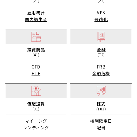
(21)
(22)
雇用統計
VPS
国内総生産
最適化
投資商品
金融
(41)
(72)
CFD
FRB
ETF
金融危機
仮想通貨
株式
(81)
(103)
マイニング
権利確定日
レンディング
配当