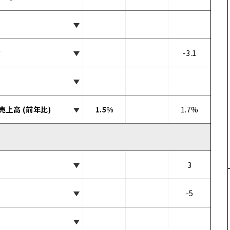
数
-3.1
売上高 (前年比)
1.5%
1.7%
3
-5