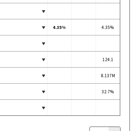
4.35%
4.35%
124.1
8.137M
32.7%