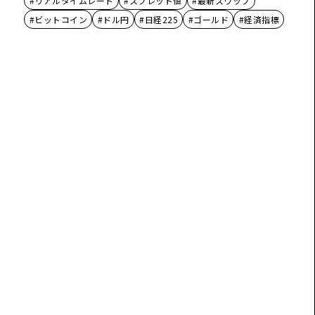
#リアルタイムレート
#スプレッド値
#最新スワップ
#ビットコイン
#ドル円
#日経225
#ゴールド
#経済指標