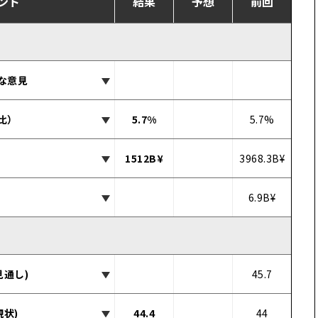
ント
結果
予想
前回
な意見
比）
5.7%
5.7%
1512B¥
3968.3B¥
6.9B¥
見通し)
45.7
現状)
44.4
44