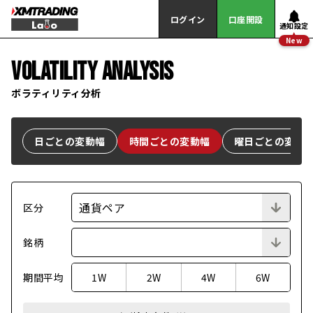
ログイン
口座開設
通知設定
New
VOLATILITY
ANALYSIS
ボラティリティ分析
日ごとの変動幅
時間ごとの変動幅
曜日ごとの変動
通貨ペア
区分
銘柄
期間平均
1W
2W
4W
6W