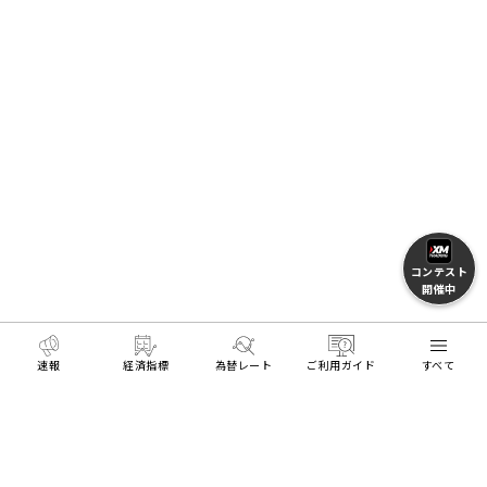
コンテスト
開催中
速報
経済指標
為替レート
ご利用ガイド
すべて
HOME
トレーダーに役立つ情報
ボラティリティ分析
MENU
リアル口座開設