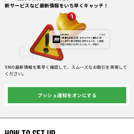
新サービスなど最新情報をいち早くキャッチ！
XM labo
10分前
【重要なお知らせ】セキュリティ強化に伴う
ログイン認証の変更について
より安全な取引環境を提供するため、二段階
CATCH
認証の設定が必須となりました。設定が
XMの最新情報を素早く確認して、スムーズなお取引を実現して
ください。
プッシュ通知をオンにする