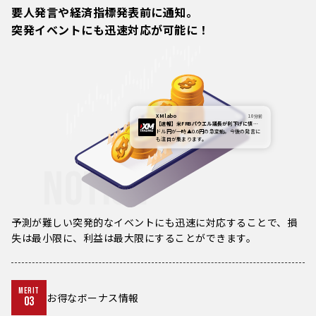
要人発言や経済指標発表前に通知。
突発イベントにも迅速対応が可能に！
XM labo
10分前
【速報】米FRBパウエル議長が利下げに慎重
な姿勢を示す発言
ドル円が一時▲0.6円の急変動。今後の発言に
も注目が集まります。
NOTICE
予測が難しい突発的なイベントにも迅速に対応することで、損
失は最小限に、利益は最大限にすることができます。
MERIT
お得なボーナス情報
03