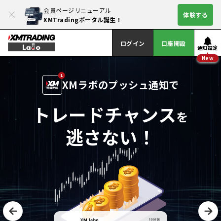
会員ページリニューアル
体験する
XMTradingポータル誕生！
ログイン
口座開設
通知設定
New
1
XMラボのプッシュ通知で
トレードチャンス
を
逃さない！