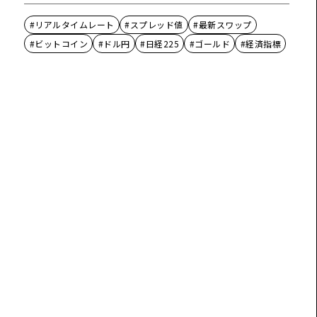
#リアルタイムレート
#スプレッド値
#最新スワップ
#ビットコイン
#ドル円
#日経225
#ゴールド
#経済指標