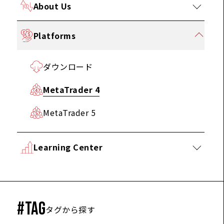
About Us
Platforms
ダウンロード
MetaTrader 4
MetaTrader 5
Learning Center
#TAG
タグから探す