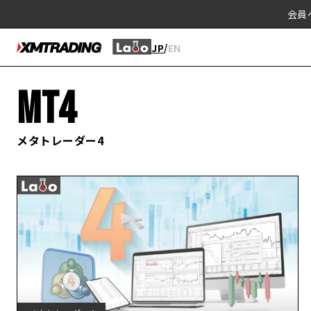
会員
/
JP
EN
MT4
メタトレーダー4