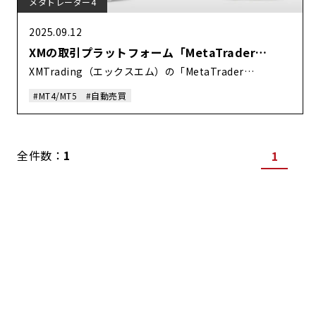
メタトレーダー4
2025.09.12
XMの取引プラットフォーム「MetaTrader
4（MT4）」
XMTrading（エックスエム）の「MetaTrader
4（MT4）」は、Windows版、Mac版、モバイル版
#MT4/MT5
#自動売買
（iOS/Android）に対応しており、ご自身の取引環境に
合わせてご利用可能です。ここでは、XMのMT4の特徴や
主な機能などについて詳しく解説いたします。
全件数：
1
1