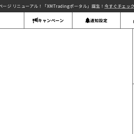
ページ リニューアル！「XMTradingポータル」誕生！
今すぐチェッ
キャンペーン
通知設定