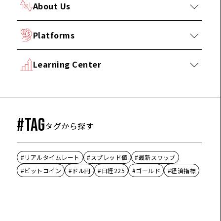
About Us
Platforms
Learning Center
#TAG
タグから探す
#リアルタイムレート
#スプレッド値
#最新スワップ
#ビットコイン
#ドル円
#日経225
#ゴールド
#経済指標