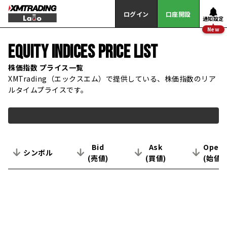
ログイン
口座開設
通知設定
New
EQUITY INDICES
PRICE LIST
株価指数 プライス一覧
XMTrading（エックスエム）で提供している、株価指数のリア
ルタイムプライスです。
Bid
Ask
Open
シンボル
(売値)
(買値)
(始値)