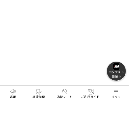
コンテスト
開催中
速報
経済指標
為替レート
ご利用ガイド
すべて
HOME
トレーダーに役立つ情報
プライス一覧
株
MENU
リアル口座開設