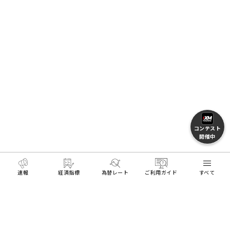
コンテスト
開催中
速報
経済指標
為替レート
ご利用ガイド
すべて
HOME
トレーダーに役立つ情報
マーケットレート＆チ
MENU
リアル口座開設