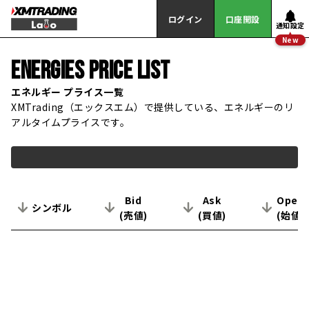
ログイン
口座開設
通知設定
New
ENERGIES
PRICE LIST
エネルギー プライス一覧
XMTrading（エックスエム）で提供している、エネルギーのリ
アルタイムプライスです。
Bid
Ask
Open
シンボル
(売値)
(買値)
(始値)