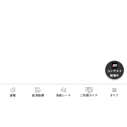
コンテスト
開催中
速報
経済指標
為替レート
ご利用ガイド
すべて
HOME
トレーダーに役立つ情報
プライス一覧
エ
MENU
リアル口座開設