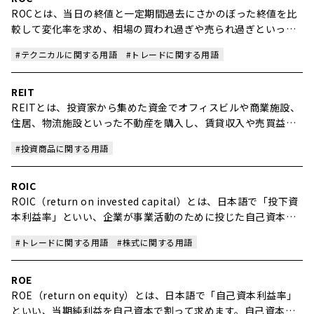
ROCとは、当日の終値と一定期間過去にさかのぼった終値を比
較して変化率を求め、相場の買われ過ぎや売られ過ぎといった
過熱感を知ることができるオシレーター系指標です。
#テクニカルに関する用語
#トレードに関する用語
REIT
REITとは、投資家から集めた資金でオフィスビルや商業施設、
住居、物流施設といった不動産を購入し、賃貸収入や売買益を
投資家に分配する目的で組成された金融商品のことです。
#投資商品に関する用語
ROIC
ROIC（return on invested capital）とは、日本語で「投下資
本利益率」といい、企業が事業活動のために投じた自己資本や
有利子負債を使って、どれだけの利益を生み出したかを測る指
#トレードに関する用語
#株式に関する用語
標です。
ROE
ROE（return on equity）とは、日本語で「自己資本利益率」
といい、当期純利益を自己資本で割って求めます。自己資本、