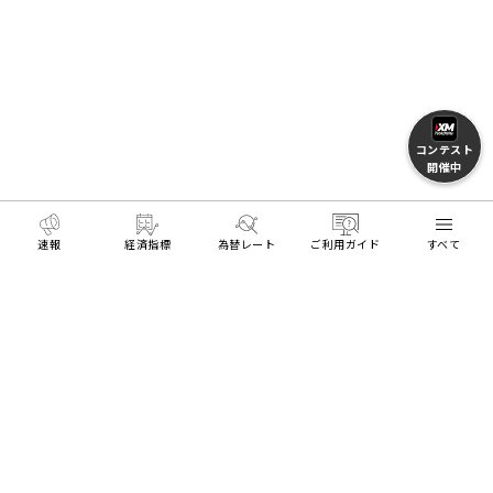
コンテスト
開催中
速報
経済指標
為替レート
ご利用ガイド
すべて
MENU
HOME
FXとトレードを学ぶ
FX用語集
リアル口座開設
デモ口座開設
Trading Tools