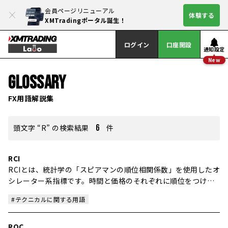
会員ページリニューアル
体験する
XMTradingポータル誕生！
ログイン
口座開設
通知設定
New
GLOSSARY
FX用語解説集
頭文字 “R” の検索結果
6
件
RCI
RCIとは、統計学の「スピアマンの順位相関係数」を使用したオ
シレーター系指標です。時間と価格のそれぞれに順位をつけ、
その相関性によって分析を行います。
#テクニカルに関する用語
ROC