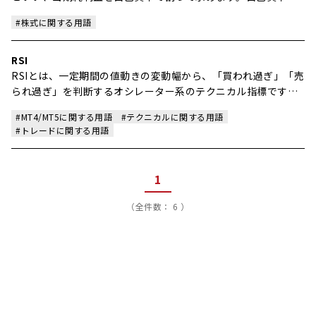
つまり株主の投資額に対して、どれくらいの利益を生み出して
#株式に関する用語
いるかを示す指標です。
RSI
RSIとは、一定期間の値動きの変動幅から、「買われ過ぎ」「売
られ過ぎ」を判断するオシレーター系のテクニカル指標です。
買われ過ぎと売られ過ぎを0～100％の数値で表し、その数値の
#MT4/MT5に関する用語
#テクニカルに関する用語
間を振り子のように行ったり来たりするのが特徴です。
#トレードに関する用語
1
（全件数： 6 ）