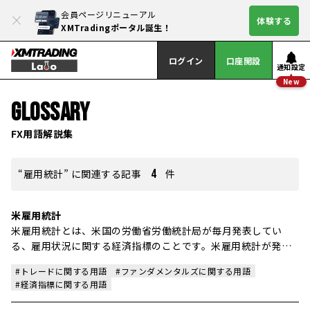
会員ページリニューアル
体験する
XMTradingポータル誕生！
ログイン
口座開設
通知設定
New
GLOSSARY
FX用語解説集
“雇用統計” に関連する記事
4
件
米雇用統計
米雇用統計とは、米国の労働省労働統計局が毎月発表してい
る、雇用状況に関する経済指標のことです。米雇用統計が発表
される日程は、毎月第1金曜日が基本です。発表時間は、米国夏
#トレードに関する用語
#ファンダメンタルズに関する用語
時間なら21時30分、米国冬時間なら22時30分になります。
#経済指標に関する用語