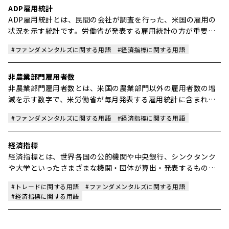
ADP雇用統計
ADP雇用統計とは、民間の会社が調査を行った、米国の雇用の
状況を示す統計です。労働省が発表する雇用統計の方が重要視
されますが、ADP雇用統計は労働省の雇用統計の2営業日前に発
#ファンダメンタルズに関する用語
#経済指標に関する用語
表されるため、その結果を予測するための指標として注目され
ます。
非農業部門雇用者数
非農業部門雇用者数とは、米国の農業部門以外の雇用者数の増
減を示す数字で、米労働省が毎月発表する雇用統計に含まれま
す。
#ファンダメンタルズに関する用語
#経済指標に関する用語
経済指標
経済指標とは、世界各国の公的機関や中央銀行、シンクタンク
や大学といったさまざまな機関・団体が算出・発表するもの
で、経済動向（金利や物価、景気など）を数値で把握すること
#トレードに関する用語
#ファンダメンタルズに関する用語
ができます。
#経済指標に関する用語