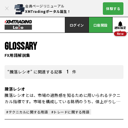
会員ページリニューアル
体験する
XMTradingポータル誕生！
ログイン
口座開設
通知設定
New
GLOSSARY
FX用語解説集
“騰落レシオ” に関連する記事
1
件
騰落レシオ
騰落レシオとは、市場の過熱感を知るために用いられるテクニ
カル指標です。市場を構成している銘柄のうち、値上がりした
銘柄の数を値下がりした銘柄の数で割り、それに100を掛けるこ
#テクニカルに関する用語
#トレードに関する用語
とで求められます。