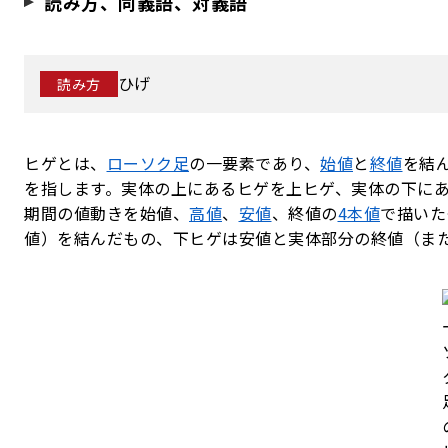
読み方、同義語、対義語
ひげ
読み方
ヒゲとは、
ローソク足
の一要素であり、
始値
と
終値
を結
を指します。実体の上にあるヒゲを上ヒゲ、実体の下に
期間の値動きを始値、
高値
、
安値
、終値の
4本値
で描いた
値）を結んだもの、下ヒゲは安値と実体部分の終値（ま