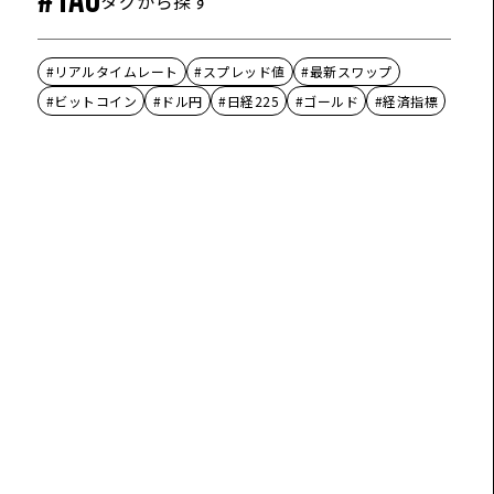
#TAG
タグから探す
#リアルタイムレート
#スプレッド値
#最新スワップ
#ビットコイン
#ドル円
#日経225
#ゴールド
#経済指標