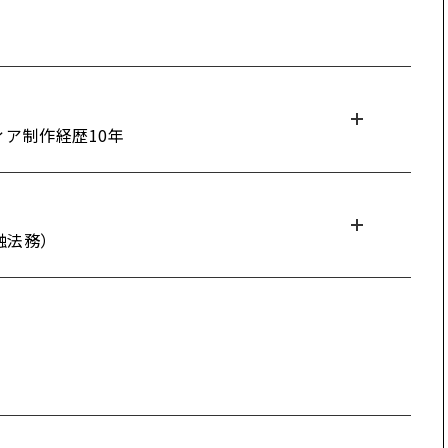
ィア制作経歴10年
融法務）