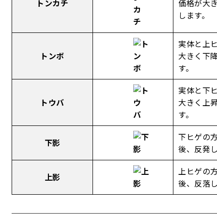
トンカチ
価格が大
します。
実体と上
トンボ
大きく下
す。
実体と下
トウバ
大きく上
す。
下ヒゲの
下影
後、反発
上ヒゲの
上影
後、反落