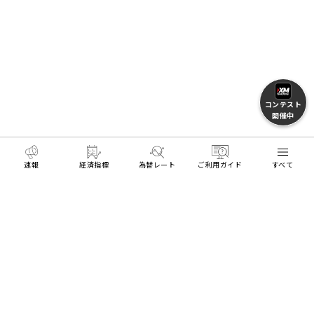
コンテスト
開催中
速報
経済指標
為替レート
ご利用ガイド
すべて
MENU
HOME
FXとトレードを学ぶ
FX用語集
配当性向
リアル口座開設
デモ口座開設
Trading Tools