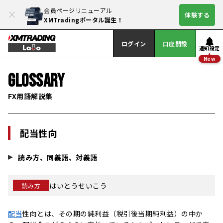
会員ページリニューアル
体験する
XMTradingポータル誕生！
ログイン
口座開設
通知設定
New
GLOSSARY
FX用語解説集
配当性向
読み方、同義語、対義語
はいとうせいこう
読み方
配当
性向とは、その期の純利益（税引後当期純利益）の中か