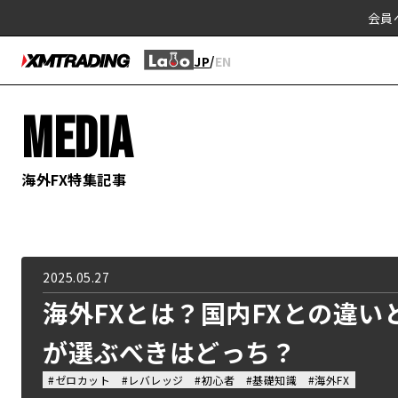
会員
/
JP
EN
MEDIA
海外FX特集記事
2025.05.27
海外FXとは？国内FXとの違
が選ぶべきはどっち？
#ゼロカット
#レバレッジ
#初心者
#基礎知識
#海外FX