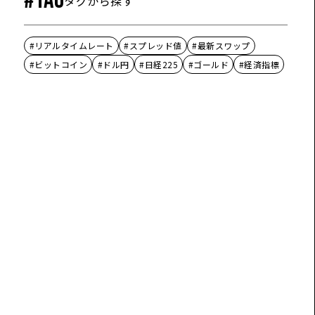
#TAG
タグから探す
#リアルタイムレート
#スプレッド値
#最新スワップ
#ビットコイン
#ドル円
#日経225
#ゴールド
#経済指標