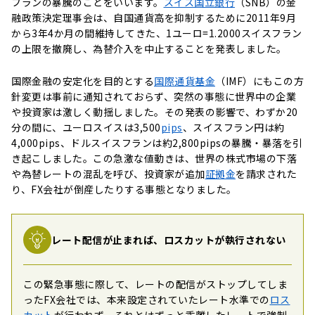
フランの暴騰のことをいいます。
スイス国立銀行
（SNB）の金
融政策決定理事会は、自国通貨高を抑制するために2011年9月
から3年4か月の間維持してきた、1ユーロ=1.2000スイスフラン
の上限を撤廃し、為替介入を中止することを発表しました。
国際金融の安定化を目的とする
国際通貨基金
（IMF）にもこの方
針変更は事前に通知されておらず、突然の事態に世界中の企業
や投資家は激しく動揺しました。その発表の影響で、わずか20
分の間に、ユーロスイスは3,500
pips
、スイスフラン円は約
4,000pips、ドルスイスフランは約2,800pipsの暴騰・暴落を引
き起こしました。この急激な値動きは、世界の株式市場の下落
や為替レートの混乱を呼び、投資家が追加
証拠金
を請求された
り、FX会社が倒産したりする事態となりました。
レート配信が止まれば、ロスカットが執行されない
この緊急事態に際して、レートの配信がストップしてしま
ったFX会社では、本来設定されていたレート水準での
ロス