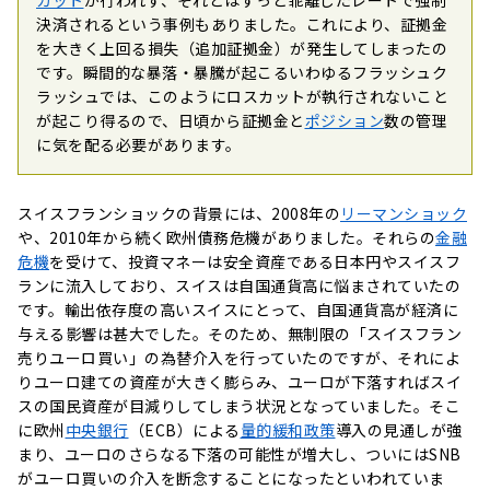
カット
が行われず、それとはずっと乖離したレートで強制
決済されるという事例もありました。これにより、証拠金
を大きく上回る損失（追加証拠金）が発生してしまったの
です。瞬間的な暴落・暴騰が起こるいわゆるフラッシュク
ラッシュでは、このようにロスカットが執行されないこと
が起こり得るので、日頃から証拠金と
ポジション
数の管理
に気を配る必要があります。
スイスフランショックの背景には、2008年の
リーマンショック
や、2010年から続く欧州債務危機がありました。それらの
金融
危機
を受けて、投資マネーは安全資産である日本円やスイスフ
ランに流入しており、スイスは自国通貨高に悩まされていたの
です。輸出依存度の高いスイスにとって、自国通貨高が経済に
与える影響は甚大でした。そのため、無制限の「スイスフラン
売りユーロ買い」の為替介入を行っていたのですが、それによ
りユーロ建ての資産が大きく膨らみ、ユーロが下落すればスイ
スの国民資産が目減りしてしまう状況となっていました。そこ
に欧州
中央銀行
（ECB）による
量的緩和政策
導入の見通しが強
まり、ユーロのさらなる下落の可能性が増大し、ついにはSNB
がユーロ買いの介入を断念することになったといわれていま