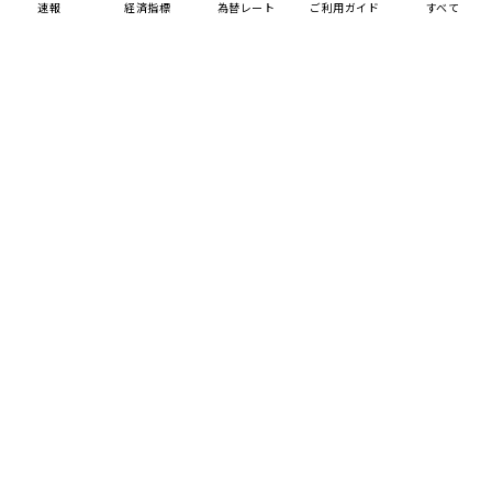
速報
経済指標
為替レート
ご利用ガイド
すべて
MENU
HOME
FXとトレードを学ぶ
FX用語集
スイスフラ
リアル口座開設
デモ口座開設
Trading Tools
ログイン
About Us
Platforms
Trading Tools
トレーダーに役立つ情報
Learning Center
プライス一覧
スプレッド一覧
Tradexfin Limitedは、証券ディーラーライセンス番号SD010の下、セーシ
スプレッド比較表