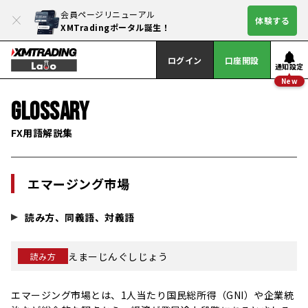
会員ページリニューアル
体験する
XMTradingポータル誕生！
ログイン
口座開設
通知設定
New
GLOSSARY
FX用語解説集
エマージング市場
読み方、同義語、対義語
えまーじんぐしじょう
読み方
エマージング市場とは、1人当たり国民総所得（GNI）や企業統