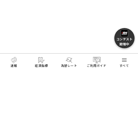
コンテスト
開催中
速報
経済指標
為替レート
ご利用ガイド
すべて
MENU
HOME
FXとトレードを学ぶ
FX用語集
エマージン
リアル口座開設
デモ口座開設
Trading Tools
ログイン