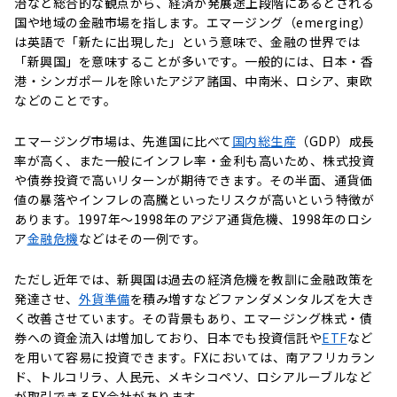
治など総合的な観点から、経済が発展途上段階にあるとされる
国や地域の金融市場を指します。エマージング（emerging）
は英語で「新たに出現した」という意味で、金融の世界では
「新興国」を意味することが多いです。一般的には、日本・香
港・シンガポールを除いたアジア諸国、中南米、ロシア、東欧
などのことです。
エマージング市場は、先進国に比べて
国内総生産
（GDP）成長
率が高く、また一般にインフレ率・金利も高いため、株式投資
や債券投資で高いリターンが期待できます。その半面、通貨価
値の暴落やインフレの高騰といったリスクが高いという特徴が
あります。1997年～1998年のアジア通貨危機、1998年のロシ
ア
金融危機
などはその一例です。
ただし近年では、新興国は過去の経済危機を教訓に金融政策を
発達させ、
外貨準備
を積み増すなどファンダメンタルズを大き
く改善させています。その背景もあり、エマージング株式・債
券への資金流入は増加しており、日本でも投資信託や
ETF
など
を用いて容易に投資できます。FXにおいては、南アフリカラン
ド、トルコリラ、人民元、メキシコペソ、ロシアルーブルなど
が取引できるFX会社があります。