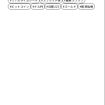
#リアルタイムレート
#スプレッド値
#最新スワップ
#ビットコイン
#ドル円
#日経225
#ゴールド
#経済指標