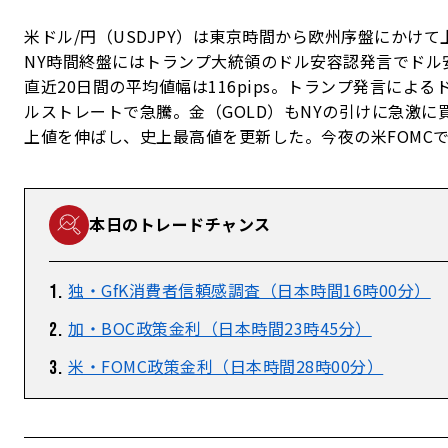
米ドル/円（USDJPY）は東京時間から欧州序盤にかけ
NY時間終盤にはトランプ大統領のドル安容認発言でドル安
直近20日間の平均値幅は116pips。トランプ発言に
ルストレートで急騰。金（GOLD）もNYの引けに急激に買わ
上値を伸ばし、史上最高値を更新した。今夜の米FOMC
本日のトレードチャンス
独・GfK消費者信頼感調査（日本時間16時00分）
加・BOC政策金利（日本時間23時45分）
米・FOMC政策金利（日本時間28時00分）