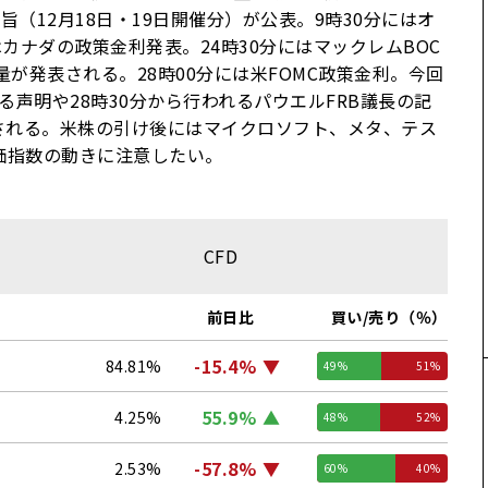
（12月18日・19日開催分）が公表。9時30分にはオ
カナダの政策金利発表。24時30分にはマックレムBOC
が発表される。28時00分には米FOMC政策金利。今回
声明や28時30分から行われるパウエルFRB議長の記
される。米株の引け後にはマイクロソフト、メタ、テス
価指数の動きに注意したい。
CFD
前日比
買い/売り（％）
-15.4%
84.81%
49%
51%
55.9%
4.25%
48%
52%
-57.8%
2.53%
60%
40%