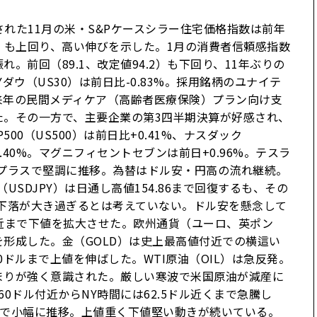
された11月の米・S&Pケースシラー住宅価格指数は前年
3%）も上回り、高い伸びを示した。1月の消費者信頼感指数
れ。前回（89.1、改定値94.2）も下回り、11年ぶりの
ウ（US30）は前日比-0.83%。採用銘柄のユナイテ
来年の民間メディケア（高齢者医療保険）プラン向け支
た。その一方で、主要企業の第3四半期決算が好感され、
00（US500）は前日比+0.41%、ナスダック
+2.40%。マグニフィセントセブンは前日+0.96%。テスラ
もプラスで堅調に推移。為替はドル安・円高の流れ継続。
SDJPY）は日通し高値154.86まで回復するも、その
下落が大き過ぎるとは考えていない。ドル安を懸念して
付近まで下値を拡大させた。欧州通貨（ユーロ、英ポン
形成した。金（GOLD）は史上最高値付近での横這い
0ドルまで上値を伸ばした。WTI原油（OIL）は急反発。
まりが強く意識された。厳しい寒波で米国原油が減産に
0ドル付近からNY時間には62.5ドル近くまで急騰し
水準で小幅に推移。上値重く下値堅い動きが続いている。