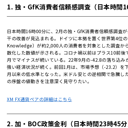
1. 独・GfK消費者信頼感調査（日本時間1
日本時間16時00分に、2月の独・GfK消費者信頼感調査が発
干の改善が見込まれる。ドイツに本拠を置く世界第4位のマーケ
Knowledge）が約2,000人の消費者を対象とした
数化した数値が示される。コロナ禍以前はプラス10前後で
月でマイナスが続いている。22年9月の-42.8の落ち
強い経済状況が続く。前回1月は、市場予想（-23.2）を
月以来の低水準となった。米ドル安との逆相関で急騰した
の序盤の値動きを注意深く見守りたい。
XM FX通貨ペアの詳細はこちら
2. 加・BOC政策金利（日本時間23時45