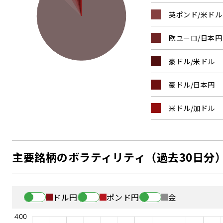
英ポンド/米ドル
欧ユーロ/日本円
豪ドル/米ドル
豪ドル/日本円
米ドル/加ドル
日経株価
主要銘柄のボラティリティ（過去30日分
金
ドル円
ポンド円
金
ナスダック