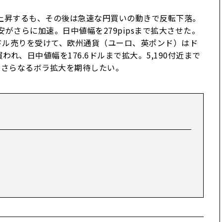
て上昇するも、その後は急速な円買いの動きで反転下落。
がさらに加速。日中値幅を279pipsまで拡大させた。
よるドル売りを受けて、欧州通貨（ユーロ、英ポンド）はド
れ、日中値幅を176.6ドルまで拡大。5,190付近まで
でさらなるボラ拡大を期待したい。