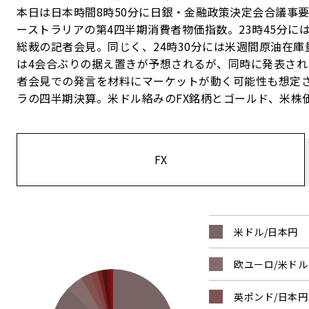
本日は日本時間8時50分に日銀・金融政策決定会合議事要旨
ーストラリアの第4四半期消費者物価指数。23時45分には
総裁の記者会見。同じく、24時30分には米週間原油在庫量
は4会合ぶりの据え置きが予想されるが、同時に発表される
者会見での発言を材料にマーケットが動く可能性も想定
ラの四半期決算。米ドル絡みのFX銘柄とゴールド、米株
FX
米ドル/日本円
欧ユーロ/米ドル
英ポンド/日本円