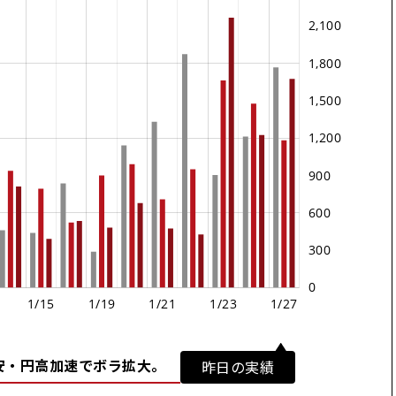
-31.2%
米ドル
0.32%
66%
34%
-43.8%
ドル
0.23%
52%
48%
-22.6%
0.19%
82%
18%
195.9%
0.17%
80%
20%
-71.8%
0.16%
68%
32%
安・円高加速でボラ拡大。
昨日の実績