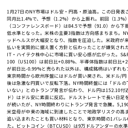
1月27日のNY市場はドル安・円高・原油高。この日発表
同月比1.4%で、予想（1.2%）から上振れ。前回（1.
（コンファレンスボード）は84.5で予想（91.0）から下振
低水準となった。米株の主要3指数は方向感まちまち。NYダ
ッドヘルスが大幅安となり、指数を圧迫した。米政府が
払いを実質的に据え置く方針と伝わったことが嫌気され
IT・ハイテク株中心に市場に買い安心感が広がった。S&P5
100（US100）は前日比+0.88%、半導体指数は前日比
が前日比-0.99%と売られた以外は、構成銘柄はいずれ
東京時間から欧州序盤にはドルが買い戻され、米ドル/円（U
後は急激な円買いで反転下落。NY時間終盤には「ドルの
いない」とのトランプ発言が伝わり、ドル円は152.10
ド）はドル安に素直に反応。ドルストレートで長い日足を
が続いたが、NY時間終わりにトランプ発言で急騰。5,19
米空母が中東の海域に到達したことで地政学リスクの高
追い込まれたことも買い材料となり、東京時間の1バレル6
た。ビットコイン（BTCUSD）は9万ドルアンダーの