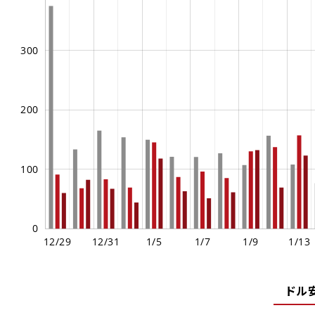
ビットコイン/
イーサリアム/米
XAGUSD
WTI
S&P500
ドル