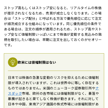
ストップ高もしくはストップ安になると、リアルタイムの株価
が提示されなくなるため、売買が成立しなくなります。この場
合は「ストップ配分」と呼ばれる方法で優先順位に応じて注文
が順次成立する仕組みになっています。同じ優先順位の条件で
ある場合は、注文の順序が適用されるため、ストップ高やスト
ップ安など値幅制限いっぱいにまで株価が変動する見込みの銘
柄を取引したい場合は、早期に注文を出しておくのがセオリー
です。
欧米には値幅制限はない
日本では株価の急激な変動のリスクを抑えるために値幅制
限が導入されていますが、これは世界中に等しく存在する
ものではありません。米国のニューヨーク証券取引所や
ナ
スダック
市場、欧州の各市場には値幅制限がなく、暴落や
暴騰が起きると果てしなく株価が動きます。それに対して
日本や中国、東南アジア諸国の株式市場には値幅制限があ