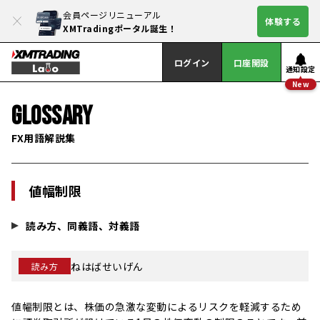
会員ページリニューアル
体験する
XMTradingポータル誕生！
ログイン
口座開設
通知設定
New
GLOSSARY
FX用語解説集
値幅制限
読み方、同義語、対義語
ねはばせいげん
読み方
値幅制限とは、株価の急激な変動によるリスクを軽減するため