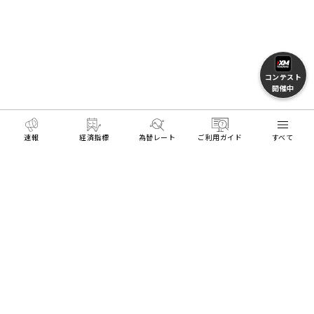
コンテスト
開催中
速報
経済指標
為替レート
ご利用ガイド
すべて
MENU
HOME
FXとトレードを学ぶ
FX用語集
値幅制限
リアル口座開設
デモ口座開設
Trading Tools
ログイン