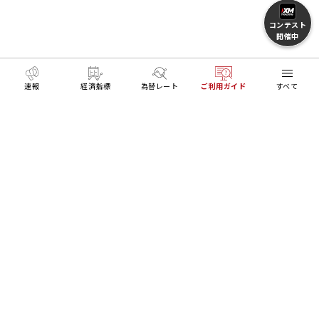
コンテスト
開催中
速報
経済指標
為替レート
ご利用ガイド
すべて
MENU
HOME
FXとトレードを学ぶ
XMTradingポータル（
リアル口座開設
デモ口座開設
Trading Tools
ログイン
About Us
Platforms
Trading Tools