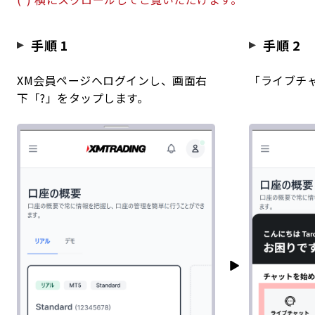
手順 1
手順 2
XM会員ページへログインし、画面右
「ライブチ
下「?」をタップします。