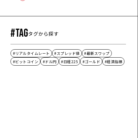
手順 4
#TAG
タグから探す
トを始め
メッセージを送信するとライブチャッ
トが開始します。
#リアルタイムレート
#スプレッド値
#最新スワップ
#ビットコイン
#ドル円
#日経225
#ゴールド
#経済指標