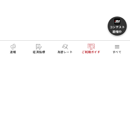
コンテスト
開催中
速報
経済指標
為替レート
ご利用ガイド
すべて
MENU
HOME
FXとトレードを学ぶ
XMTradingポータル（
リアル口座開設
デモ口座開設
Trading Tools
ログイン
About Us