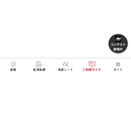
コンテスト
開催中
速報
経済指標
為替レート
ご利用ガイド
すべて
MENU
HOME
FXとトレードを学ぶ
XMアプリご利用ガイド
リアル口座開設
デモ口座開設
Trading Tools