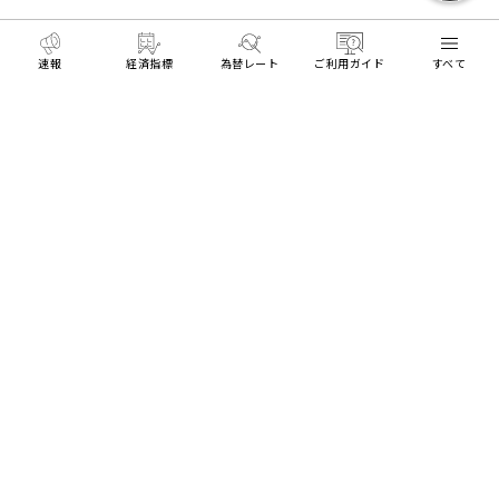
速報
経済指標
為替レート
ご利用ガイド
すべて
MENU
HOME
XMTrading情報
新着情報
テーマ型指数CF
リアル口座開設
デモ口座開設
Trading Tools
ログイン
About Us
Platforms
Trading Tools
トレーダーに役立つ情報
Learning Center
プライス一覧