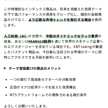
この特徴的なインデックス商品は、将来を見据えた投資テーマ
の下で高パフォーマンスの資産をグループ化し、個別の金融商
品だけでなく、
より広範な市場トレンドを取引する機会
を提供
します。
人工知能（AI）
の台頭や、
中国のダイナミックなテック業界
の
成長、あるいは
FAANG10銘柄
を通じて世界の大手テック企業へ
のエクスポージャーを求めている場合でも、XMTradingが厳選
したバスケット商品は、今日最も注目される市場のテーマに即
時にアクセスできる手段を提供いたします。
テーマ型指数CFD商品のメリット
一つの取引で高成長セクターへの分散投資
注目のマクロ経済テーマを捉えた投資機会
MT5プラットフォームでの競争力のある取引条件
よろしくお願いいたします。