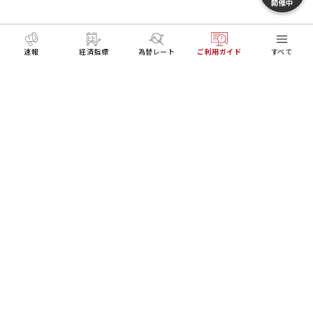
開催中
速報
経済指標
為替レート
ご利用ガイド
すべて
MENU
HOME
FXとトレードを学ぶ
XMアプリご利用ガイド
リアル口座開設
デモ口座開設
Trading Tools
ログイン
About Us
Platforms
Trading Tools
トレーダーに役立つ情報
Learning Center