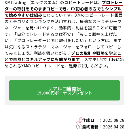
XMTrading（エックスエム）のコピートレードは、
プロトレー
ダーの取引をそのままコピーでき、FX初心者の方でもシンプル
で始めやすい仕組み
になっています。XMのコピートレード画面
のカテゴリ別ランキングを活用すれば、最適なストラテジーマ
ネージャーを見つけやすく、効率的に利益を狙うことが可能で
す。「自分でトレードするのは不安」「もっと勝率を上げた
い」「プロトレーダーと同じ取引をしたい」という方は、まず
は気になるストラテジーマネージャーをフォローしてコピーし
てみましょう。利益を狙いながら、
プロの取引や戦略を学ぶこ
とで自然とスキルアップにも繋がります
。スマホ1台で手軽に始
められるXMのコピートレードを、是非お試しください。
リアル口座開設
15,000円ボーナスプレゼント
作成日
：
2025.08.28
最終更新
：
2026.04.28