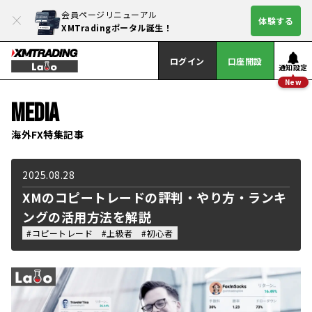
会員ページリニューアル
体験する
XMTradingポータル誕生！
ログイン
口座開設
通知設定
New
MEDIA
海外FX特集記事
2025.08.28
XMのコピートレードの評判・やり方・ランキ
ングの活用方法を解説
#コピートレード
#上級者
#初心者