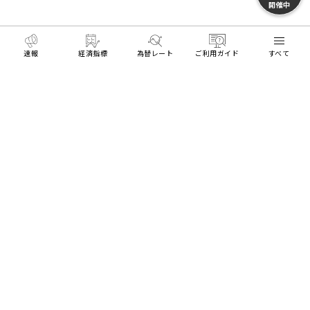
開催中
速報
経済指標
為替レート
ご利用ガイド
すべて
MENU
HOME
FXとトレードを学ぶ
メディア
XMのコピ
リアル口座開設
デモ口座開設
Trading Tools
ログイン
About Us
Platforms
Trading Tools
トレーダーに役立つ情報
Learning Center