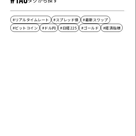
#TAG
タグから探す
#リアルタイムレート
#スプレッド値
#最新スワップ
#ビットコイン
#ドル円
#日経225
#ゴールド
#経済指標