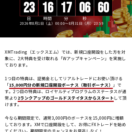
23
16
17
06
08
日
時間
分
秒
2026年8月1日（土）00:00～8月31日（月）23:59
XMTrading（エックスエム）では、新規口座開設をした方を対
象に、2大特典を受け取れる「Wアップキャンペーン」を実施し
ております。
1つ目の特典は、証拠金としてリアルトレードにお使い頂ける
「
15,000円分の新規口座開設ボーナス（取引ボーナス）
」で
す。2つ目の特典は、ロイヤルティプログラムのステータスが通
常より
2ランクアップのゴールドステイタスからスタート
して頂
けます。
今なら期間限定で、通常3,000円のボーナスを15,000円に増額
しております。XMで口座開設をして、お得にFXトレードを始め
てください。期間限定のチャンスをお見逃しなく！