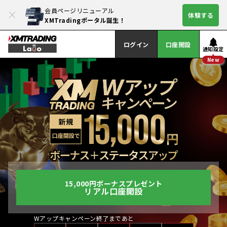
会員ページリニューアル
体験する
XMTradingポータル誕生！
ログイン
口座開設
通知設定
New
15,000円ボーナスプレゼント
リアル口座開設
Wアップキャンペーン終了まであと